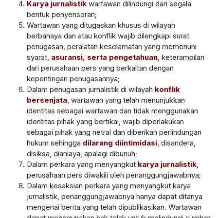
Karya jurnalistik
wartawan dilindungi dari segala
bentuk penyensoran;
Wartawan yang ditugaskan khusus di wilayah
berbahaya dan atau konflik wajib dilengkapi surat
penugasan, peralatan keselamatan yang memenuhi
syarat,
asuransi, serta pengetahuan
, keterampilan
dari perusahaan pers yang berkaitan dengan
kepentingan penugasannya;
Dalam penugasan jurnalistik di wilayah
konflik
bersenjata
, wartawan yang telah menunjukkan
identitas sebagai wartawan dan tidak menggunakan
identitas pihak yang bertikai, wajib diperlakukan
sebagai pihak yang netral dan diberikan perlindungan
hukum sehingga
dilarang diintimidasi
, disandera,
disiksa, dianiaya, apalagi dibunuh;
Dalam perkara yang menyangkut
karya jurnalistik
,
perusahaan pers diwakili oleh penanggungjawabnya;
Dalam kesaksian perkara yang menyangkut karya
jurnalistik, penanggungjawabnya hanya dapat ditanya
mengenai berita yang telah dipublikasikan. Wartawan
dapat menggunakan hak tolak untuk melindungi sumber