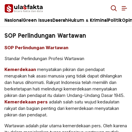
Ulasfakta.co
Bicara Fakta Terkini dan Terpercaya!
Nasional
Green Issues
Daerah
Hukum & Kriminal
Politik
Opin
SOP Perlindungan Wartawan
SOP Perlindungan Wartawan
Standar Perlindungan Profesi Wartawan
Kemerdekaan
menyatakan pikiran dan pendapat
merupakan hak asasi manusia yang tidak dapat dihilangkan
dan harus dihormati. Rakyat Indonesia telah memilih dan
berketetapan hati melindungi kemerdekaan menyatakan
pikiran dan pendapat itu dalam Undang-Undang Dasar 1945.
Kemerdekaan pers
adalah salah satu wujud kedaulatan
rakyat dan bagian penting dari kemerdekaan menyatakan
pikiran dan pendapat.
Wartawan adalah pilar utama kemerdekaan pers. Oleh karena