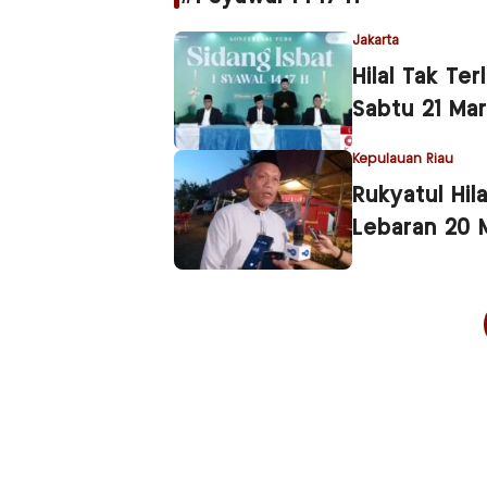
Jakarta
Hilal Tak Ter
Sabtu 21 Ma
Kepulauan Riau
Rukyatul Hil
Lebaran 20 