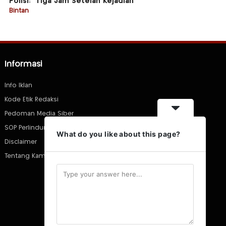
Polisi: “Tiga Jam Setelah Kejadian”
Bintan
Informasi
Info Iklan
Kode Etik Redaksi
Pedoman Media Siber
SOP Perlindungan Wartawan
What do you like about this page?
Disclaimer
Tentang Kami