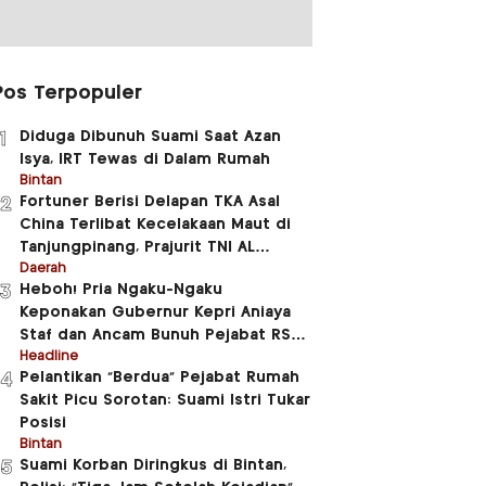
Pos Terpopuler
Diduga Dibunuh Suami Saat Azan
1
Isya, IRT Tewas di Dalam Rumah
Bintan
Fortuner Berisi Delapan TKA Asal
2
China Terlibat Kecelakaan Maut di
Tanjungpinang, Prajurit TNI AL
Meninggal Dunia
Daerah
Heboh! Pria Ngaku-Ngaku
3
Keponakan Gubernur Kepri Aniaya
Staf dan Ancam Bunuh Pejabat RSUD
RAT
Headline
Pelantikan “Berdua” Pejabat Rumah
4
Sakit Picu Sorotan: Suami Istri Tukar
Posisi
Bintan
Suami Korban Diringkus di Bintan,
5