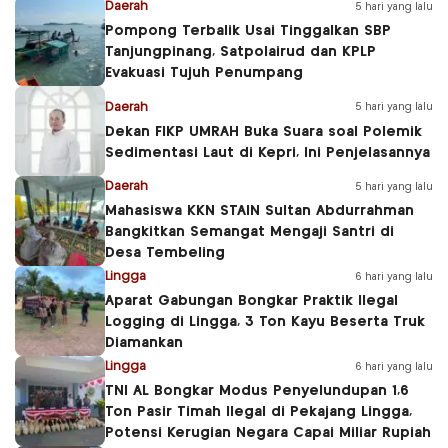
Daerah
5 hari yang lalu
Pompong Terbalik Usai Tinggalkan SBP
Tanjungpinang, Satpolairud dan KPLP
Evakuasi Tujuh Penumpang
Daerah
5 hari yang lalu
Dekan FIKP UMRAH Buka Suara soal Polemik
Sedimentasi Laut di Kepri, Ini Penjelasannya
Daerah
5 hari yang lalu
Mahasiswa KKN STAIN Sultan Abdurrahman
Bangkitkan Semangat Mengaji Santri di
Desa Tembeling
Lingga
6 hari yang lalu
Aparat Gabungan Bongkar Praktik Ilegal
Logging di Lingga, 3 Ton Kayu Beserta Truk
Diamankan
Lingga
6 hari yang lalu
TNI AL Bongkar Modus Penyelundupan 1,6
Ton Pasir Timah Ilegal di Pekajang Lingga,
Potensi Kerugian Negara Capai Miliar Rupiah