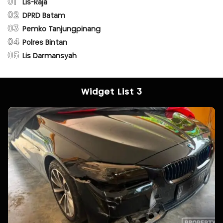
01
Lis-Raja
02
DPRD Batam
03
Pemko Tanjungpinang
04
Polres Bintan
05
Lis Darmansyah
Widget List 3