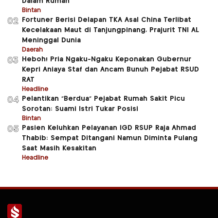
Dalam Rumah
Bintan
Fortuner Berisi Delapan TKA Asal China Terlibat
02
Kecelakaan Maut di Tanjungpinang, Prajurit TNI AL
Meninggal Dunia
Daerah
Heboh! Pria Ngaku-Ngaku Keponakan Gubernur
03
Kepri Aniaya Staf dan Ancam Bunuh Pejabat RSUD
RAT
Headline
Pelantikan “Berdua” Pejabat Rumah Sakit Picu
04
Sorotan: Suami Istri Tukar Posisi
Bintan
Pasien Keluhkan Pelayanan IGD RSUP Raja Ahmad
05
Thabib: Sempat Ditangani Namun Diminta Pulang
Saat Masih Kesakitan
Headline