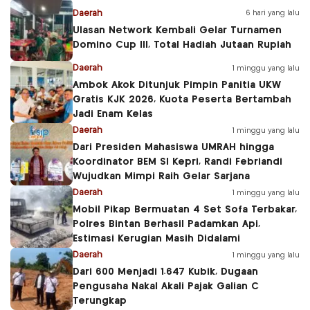
Daerah
6 hari yang lalu
Ulasan Network Kembali Gelar Turnamen
Domino Cup III, Total Hadiah Jutaan Rupiah
Daerah
1 minggu yang lalu
Ambok Akok Ditunjuk Pimpin Panitia UKW
Gratis KJK 2026, Kuota Peserta Bertambah
Jadi Enam Kelas
Daerah
1 minggu yang lalu
Dari Presiden Mahasiswa UMRAH hingga
Koordinator BEM SI Kepri, Randi Febriandi
Wujudkan Mimpi Raih Gelar Sarjana
Daerah
1 minggu yang lalu
Mobil Pikap Bermuatan 4 Set Sofa Terbakar,
Polres Bintan Berhasil Padamkan Api,
Estimasi Kerugian Masih Didalami
Daerah
1 minggu yang lalu
Dari 600 Menjadi 1.647 Kubik, Dugaan
Pengusaha Nakal Akali Pajak Galian C
Terungkap