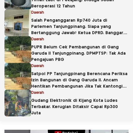
Timah Laut di Pekajang, Diduga Sudah
Beroperasi 12 Tahun
Daerah
Salah Penganggaran Rp740 Juta di
Parlemen Tanjungpinang, Siapa yang
Bertanggung Jawab? Ketua DPRD, Banggar
atau Sekretaris DPRD?
Daerah
PUPR Belum Cek Pembangunan di Gang
Garuda II Tanjungpinang, DPMPTSP: Tak Ada
Pengajuan PBG
Daerah
Satpol PP Tanjungpinang Berencana Periksa
Izin Bangunan di Gang Garuda II, Ancam
Hentikan Pembangunan Jika Tak Kantongi
PBG
Daerah
Gudang Elektronik di Kijang Kota Ludes
Terbakar, Kerugian Ditaksir Capai Rp300
Juta