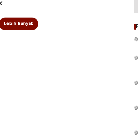
k
Lebih Banyak
0
0
0
0
0