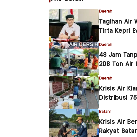
Daerah
Tagihan Air
Tirta Kepri 
Daerah
48 Jam Tanp
208 Ton Air 
Daerah
Krisis Air K
Distribusi 7
Batam
Krisis Air B
Rakyat Bata