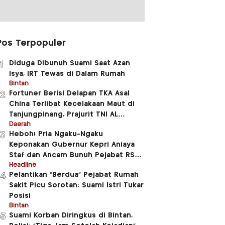
Pos Terpopuler
Diduga Dibunuh Suami Saat Azan
1
Isya, IRT Tewas di Dalam Rumah
Bintan
Fortuner Berisi Delapan TKA Asal
2
China Terlibat Kecelakaan Maut di
Tanjungpinang, Prajurit TNI AL
Meninggal Dunia
Daerah
Heboh! Pria Ngaku-Ngaku
3
Keponakan Gubernur Kepri Aniaya
Staf dan Ancam Bunuh Pejabat RSUD
RAT
Headline
Pelantikan “Berdua” Pejabat Rumah
4
Sakit Picu Sorotan: Suami Istri Tukar
Posisi
Bintan
Suami Korban Diringkus di Bintan,
5