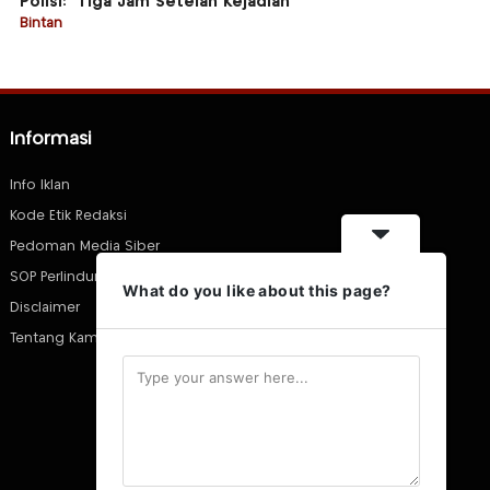
Polisi: “Tiga Jam Setelah Kejadian”
Bintan
Informasi
Info Iklan
Kode Etik Redaksi
Pedoman Media Siber
SOP Perlindungan Wartawan
What do you like about this page?
Disclaimer
Tentang Kami