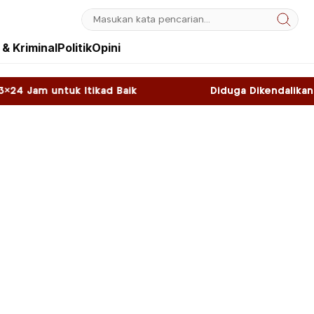
& Kriminal
Politik
Opini
d Baik
Diduga Dikendalikan WNA, Sky Game di