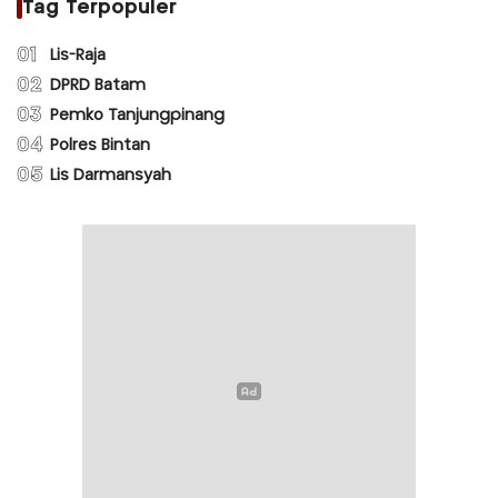
Tag Terpopuler
01
Lis-Raja
02
DPRD Batam
03
Pemko Tanjungpinang
04
Polres Bintan
05
Lis Darmansyah