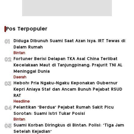
Pos Terpopuler
Diduga Dibunuh Suami Saat Azan Isya, IRT Tewas di
01
Dalam Rumah
Bintan
Fortuner Berisi Delapan TKA Asal China Terlibat
02
Kecelakaan Maut di Tanjungpinang, Prajurit TNI AL
Meninggal Dunia
Daerah
Heboh! Pria Ngaku-Ngaku Keponakan Gubernur
03
Kepri Aniaya Staf dan Ancam Bunuh Pejabat RSUD
RAT
Headline
Pelantikan “Berdua” Pejabat Rumah Sakit Picu
04
Sorotan: Suami Istri Tukar Posisi
Bintan
Suami Korban Diringkus di Bintan, Polisi: “Tiga Jam
05
Setelah Kejadian”