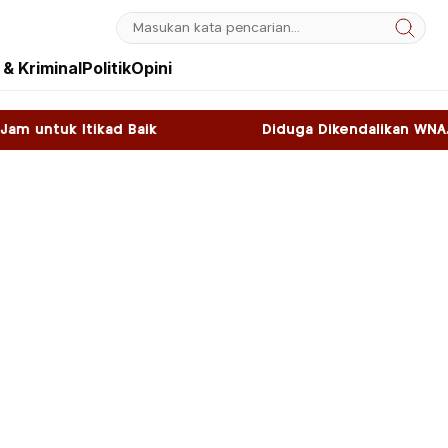
& Kriminal
Politik
Opini
ik
Diduga Dikendalikan WNA, Sky Game di Kawa