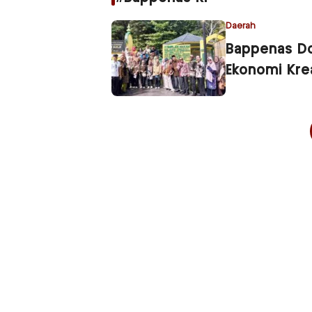
Daerah
Bappenas Do
Ekonomi Kre