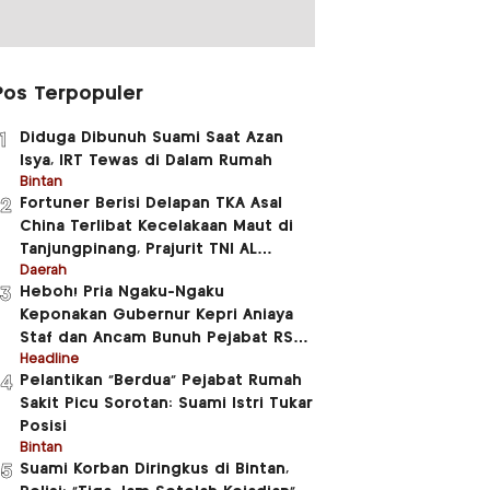
Pos Terpopuler
Diduga Dibunuh Suami Saat Azan
1
Isya, IRT Tewas di Dalam Rumah
Bintan
Fortuner Berisi Delapan TKA Asal
2
China Terlibat Kecelakaan Maut di
Tanjungpinang, Prajurit TNI AL
Meninggal Dunia
Daerah
Heboh! Pria Ngaku-Ngaku
3
Keponakan Gubernur Kepri Aniaya
Staf dan Ancam Bunuh Pejabat RSUD
RAT
Headline
Pelantikan “Berdua” Pejabat Rumah
4
Sakit Picu Sorotan: Suami Istri Tukar
Posisi
Bintan
Suami Korban Diringkus di Bintan,
5