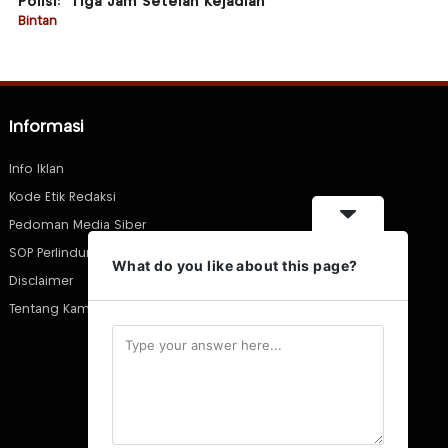
Polisi: “Tiga Jam Setelah Kejadian”
Bintan
Informasi
Info Iklan
Kode Etik Redaksi
Pedoman Media Siber
SOP Perlindungan Wartawan
What do you like about this page?
Disclaimer
Tentang Kami