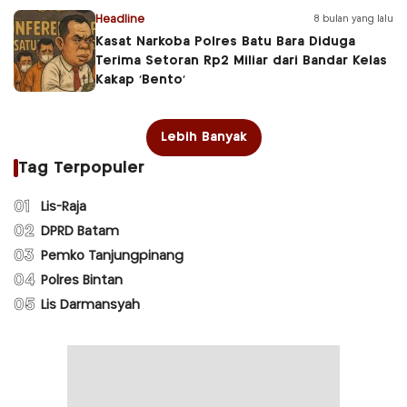
Headline
8 bulan yang lalu
Kasat Narkoba Polres Batu Bara Diduga
Terima Setoran Rp2 Miliar dari Bandar Kelas
Kakap ‘Bento’
Lebih Banyak
Tag Terpopuler
01
Lis-Raja
02
DPRD Batam
03
Pemko Tanjungpinang
04
Polres Bintan
05
Lis Darmansyah