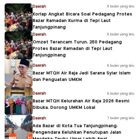
Daerah
6 bulan yang lalu
Korlap Angkat Bicara Soal Pedagang Protes
Bazar Ramadan Kurma di Tepi Laut
Tanjungpinang
Daerah
6 bulan yang lalu
Omzet Terancam Turun, 250 Pedagang
Protes Bazar Ramadan di Tepi Laut
Tanjungpinang
Daerah
6 bulan yang lalu
Bazar MTQH Air Raja Jadi Sarana Syiar Islam
dan Penguatan UMKM
Daerah
6 bulan yang lalu
Bazar MTQH Kelurahan Air Raja 2026 Resmi
Dibuka, Dorong UMKM Lokal
Daerah
7 bulan yang lalu
Ada Bazar di Kota Tua Tanjungpinang,
Pengendara Keluhkan Penutupan Jalan
Merdeka-Teuku Umar Lebih Awal