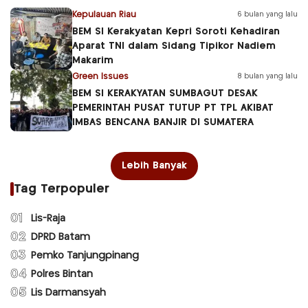
Kepulauan Riau
6 bulan yang lalu
BEM SI Kerakyatan Kepri Soroti Kehadiran
Aparat TNI dalam Sidang Tipikor Nadiem
Makarim
Green Issues
8 bulan yang lalu
BEM SI KERAKYATAN SUMBAGUT DESAK
PEMERINTAH PUSAT TUTUP PT TPL AKIBAT
IMBAS BENCANA BANJIR DI SUMATERA
Lebih Banyak
Tag Terpopuler
01
Lis-Raja
02
DPRD Batam
03
Pemko Tanjungpinang
04
Polres Bintan
05
Lis Darmansyah