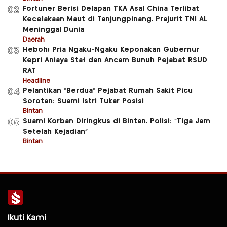
Fortuner Berisi Delapan TKA Asal China Terlibat
02
Kecelakaan Maut di Tanjungpinang, Prajurit TNI AL
Meninggal Dunia
Daerah
Heboh! Pria Ngaku-Ngaku Keponakan Gubernur
03
Kepri Aniaya Staf dan Ancam Bunuh Pejabat RSUD
RAT
Headline
Pelantikan “Berdua” Pejabat Rumah Sakit Picu
04
Sorotan: Suami Istri Tukar Posisi
Bintan
Suami Korban Diringkus di Bintan, Polisi: “Tiga Jam
05
Setelah Kejadian”
Bintan
Ikuti Kami