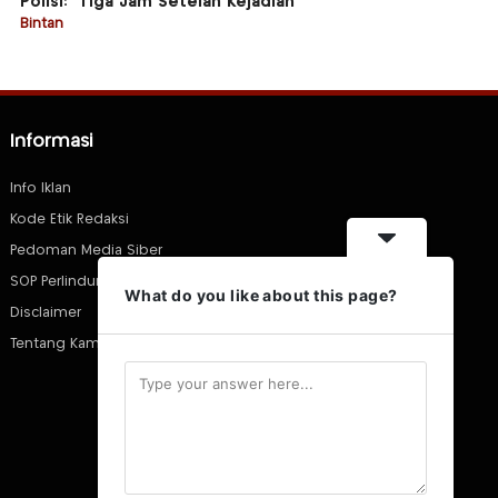
Polisi: “Tiga Jam Setelah Kejadian”
Bintan
Informasi
Info Iklan
Kode Etik Redaksi
Pedoman Media Siber
SOP Perlindungan Wartawan
What do you like about this page?
Disclaimer
Tentang Kami