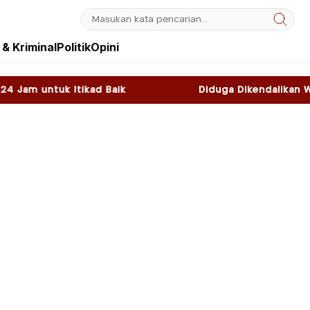
& Kriminal
Politik
Opini
Baik
Diduga Dikendalikan WNA, Sky Game di Ka