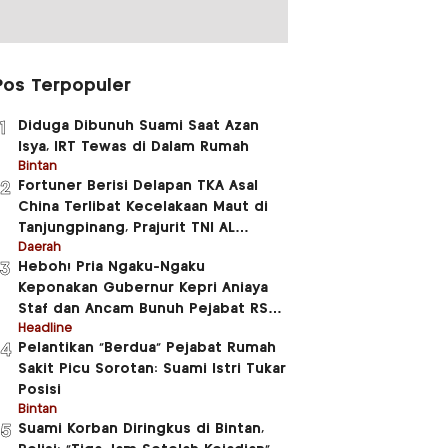
Pos Terpopuler
Diduga Dibunuh Suami Saat Azan
1
Isya, IRT Tewas di Dalam Rumah
Bintan
Fortuner Berisi Delapan TKA Asal
2
China Terlibat Kecelakaan Maut di
Tanjungpinang, Prajurit TNI AL
Meninggal Dunia
Daerah
Heboh! Pria Ngaku-Ngaku
3
Keponakan Gubernur Kepri Aniaya
Staf dan Ancam Bunuh Pejabat RSUD
RAT
Headline
Pelantikan “Berdua” Pejabat Rumah
4
Sakit Picu Sorotan: Suami Istri Tukar
Posisi
Bintan
Suami Korban Diringkus di Bintan,
5