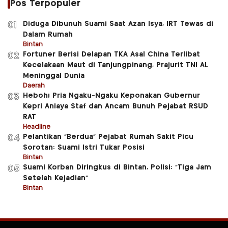
Pos Terpopuler
Diduga Dibunuh Suami Saat Azan Isya, IRT Tewas di
01
Dalam Rumah
Bintan
Fortuner Berisi Delapan TKA Asal China Terlibat
02
Kecelakaan Maut di Tanjungpinang, Prajurit TNI AL
Meninggal Dunia
Daerah
Heboh! Pria Ngaku-Ngaku Keponakan Gubernur
03
Kepri Aniaya Staf dan Ancam Bunuh Pejabat RSUD
RAT
Headline
Pelantikan “Berdua” Pejabat Rumah Sakit Picu
04
Sorotan: Suami Istri Tukar Posisi
Bintan
Suami Korban Diringkus di Bintan, Polisi: “Tiga Jam
05
Setelah Kejadian”
Bintan