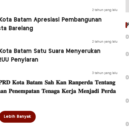
2 tahun yang lalu
Kota Batam Apresiasi Pembangunan
sta Barelang
0
2 tahun yang lalu
Kota Batam Satu Suara Menyerukan
0
RUU Penyiaran
3 tahun yang lalu
0
𝐑𝐃 𝐊𝐨𝐭𝐚 𝐁𝐚𝐭𝐚𝐦 𝐒𝐚𝐡 𝐊𝐚𝐧 𝐑𝐚𝐧𝐩𝐞𝐫𝐝𝐚 𝐓𝐞𝐧𝐭𝐚𝐧𝐠
𝐚𝐚𝐧 𝐏𝐞𝐧𝐞𝐦𝐩𝐚𝐭𝐚𝐧 𝐓𝐞𝐧𝐚𝐠𝐚 𝐊𝐞𝐫𝐣𝐚 𝐌𝐞𝐧𝐣𝐚𝐝𝐢 𝐏𝐞𝐫𝐝𝐚
0
Lebih Banyak
0