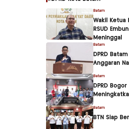
Batam
Wakil Ketua
RSUD Embung
Meninggal
Batam
DPRD Batam 
Anggaran Nai
Batam
DPRD Bogor 
Meningkatka
Batam
BTN Siap Be