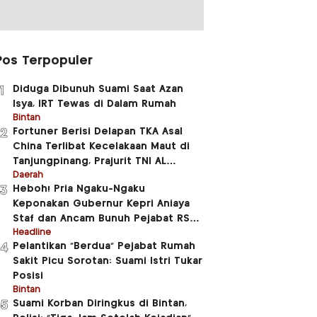
Pos Terpopuler
Diduga Dibunuh Suami Saat Azan
1
Isya, IRT Tewas di Dalam Rumah
Bintan
Fortuner Berisi Delapan TKA Asal
2
China Terlibat Kecelakaan Maut di
Tanjungpinang, Prajurit TNI AL
Meninggal Dunia
Daerah
Heboh! Pria Ngaku-Ngaku
3
Keponakan Gubernur Kepri Aniaya
Staf dan Ancam Bunuh Pejabat RSUD
RAT
Headline
Pelantikan “Berdua” Pejabat Rumah
4
Sakit Picu Sorotan: Suami Istri Tukar
Posisi
Bintan
Suami Korban Diringkus di Bintan,
5