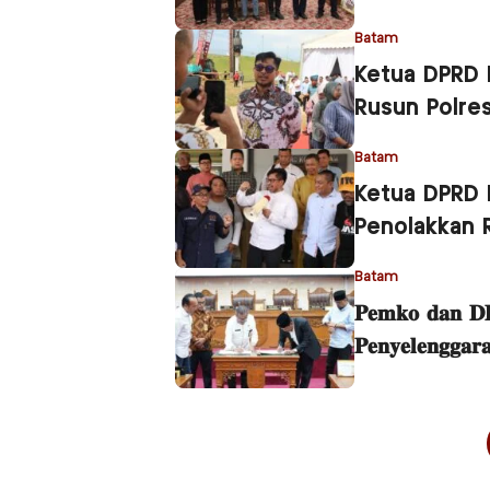
Batam
Ketua DPRD 
Rusun Polre
Batam
Ketua DPRD 
Penolakkan 
Batam
𝐏𝐞𝐦𝐤𝐨 𝐝𝐚𝐧 𝐃
𝐏𝐞𝐧𝐲𝐞𝐥𝐞𝐧𝐠𝐠𝐚