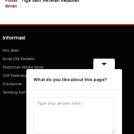
Polisi: “Tiga Jam Setelah Kejadian”
Bintan
Informasi
Info Iklan
Kode Etik Redaksi
Pedoman Media Siber
SOP Perlindungan Wartawan
What do you like about this page?
Disclaimer
Tentang Kami