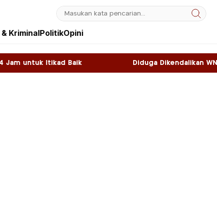
& Kriminal
Politik
Opini
ik
Diduga Dikendalikan WNA, Sky Game di Kawa