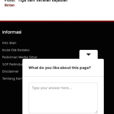
Polisi: “Tiga Jam Setelah Kejadian”
Bintan
Informasi
Info Iklan
Kode Etik Redaksi
Pedoman Media Siber
SOP Perlindungan Wartawan
What do you like about this page?
Disclaimer
Tentang Kami