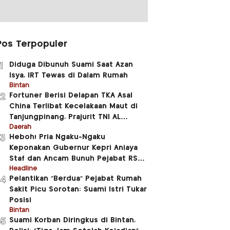
Pos Terpopuler
Diduga Dibunuh Suami Saat Azan
1
Isya, IRT Tewas di Dalam Rumah
Bintan
Fortuner Berisi Delapan TKA Asal
2
China Terlibat Kecelakaan Maut di
Tanjungpinang, Prajurit TNI AL
Meninggal Dunia
Daerah
Heboh! Pria Ngaku-Ngaku
3
Keponakan Gubernur Kepri Aniaya
Staf dan Ancam Bunuh Pejabat RSUD
RAT
Headline
Pelantikan “Berdua” Pejabat Rumah
4
Sakit Picu Sorotan: Suami Istri Tukar
Posisi
Bintan
Suami Korban Diringkus di Bintan,
5