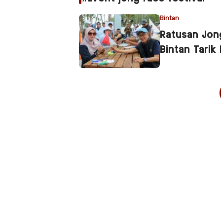
Bintan
Ratusan Jong
Bintan Tari