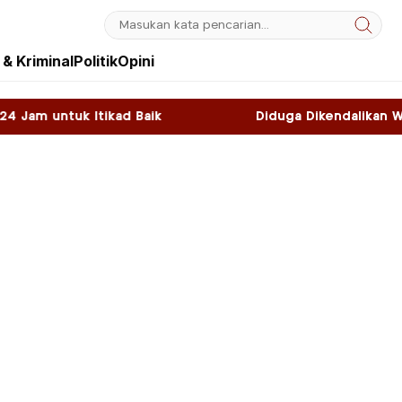
& Kriminal
Politik
Opini
Baik
Diduga Dikendalikan WNA, Sky Game di K