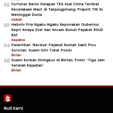
Fortuner Berisi Delapan TKA Asal China Terlibat
02
Kecelakaan Maut di Tanjungpinang, Prajurit TNI AL
Meninggal Dunia
Daerah
Heboh! Pria Ngaku-Ngaku Keponakan Gubernur
03
Kepri Aniaya Staf dan Ancam Bunuh Pejabat RSUD
RAT
Headline
Pelantikan “Berdua” Pejabat Rumah Sakit Picu
04
Sorotan: Suami Istri Tukar Posisi
Bintan
Suami Korban Diringkus di Bintan, Polisi: “Tiga Jam
05
Setelah Kejadian”
Bintan
Ikuti Kami