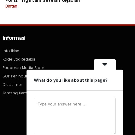
Polisi: “Tiga Jam Setelah Kejadian”
Bintan
Informasi
Info Iklan
Kode Etik Redaksi
Pedoman Media Siber
SOP Perlindungan Wartawan
What do you like about this page?
Disclaimer
Tentang Kami