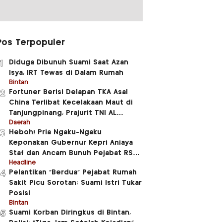
Pos Terpopuler
Diduga Dibunuh Suami Saat Azan
1
Isya, IRT Tewas di Dalam Rumah
Bintan
Fortuner Berisi Delapan TKA Asal
2
China Terlibat Kecelakaan Maut di
Tanjungpinang, Prajurit TNI AL
Meninggal Dunia
Daerah
Heboh! Pria Ngaku-Ngaku
3
Keponakan Gubernur Kepri Aniaya
Staf dan Ancam Bunuh Pejabat RSUD
RAT
Headline
Pelantikan “Berdua” Pejabat Rumah
4
Sakit Picu Sorotan: Suami Istri Tukar
Posisi
Bintan
Suami Korban Diringkus di Bintan,
5