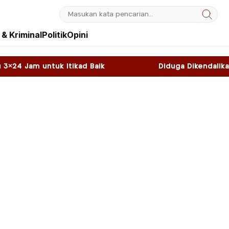
& Kriminal
Politik
Opini
ad Baik
Diduga Dikendalikan WNA, Sky Game di