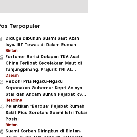
Pos Terpopuler
Diduga Dibunuh Suami Saat Azan
1
Isya, IRT Tewas di Dalam Rumah
Bintan
Fortuner Berisi Delapan TKA Asal
2
China Terlibat Kecelakaan Maut di
Tanjungpinang, Prajurit TNI AL
Meninggal Dunia
Daerah
Heboh! Pria Ngaku-Ngaku
3
Keponakan Gubernur Kepri Aniaya
Staf dan Ancam Bunuh Pejabat RSUD
RAT
Headline
Pelantikan “Berdua” Pejabat Rumah
4
Sakit Picu Sorotan: Suami Istri Tukar
Posisi
Bintan
Suami Korban Diringkus di Bintan,
5