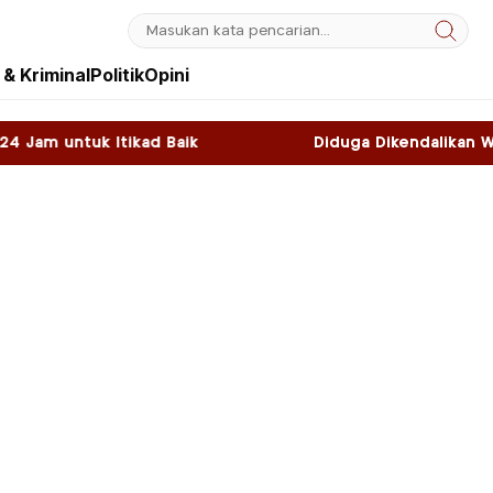
& Kriminal
Politik
Opini
Baik
Diduga Dikendalikan WNA, Sky Game di K