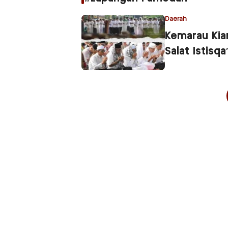
Daerah
Kemarau Kia
Salat Istisqa