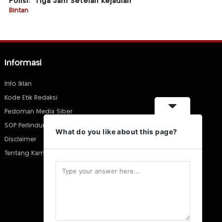
Polisi: “Tiga Jam Setelah Kejadian”
Bintan
Informasi
Info Iklan
Kode Etik Redaksi
Pedoman Media Siber
SOP Perlindungan Wartawan
What do you like about this page?
Disclaimer
Tentang Kami