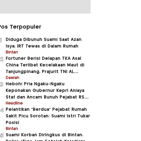
Pos Terpopuler
Diduga Dibunuh Suami Saat Azan
1
Isya, IRT Tewas di Dalam Rumah
Bintan
Fortuner Berisi Delapan TKA Asal
2
China Terlibat Kecelakaan Maut di
Tanjungpinang, Prajurit TNI AL
Meninggal Dunia
Daerah
Heboh! Pria Ngaku-Ngaku
3
Keponakan Gubernur Kepri Aniaya
Staf dan Ancam Bunuh Pejabat RSUD
RAT
Headline
Pelantikan “Berdua” Pejabat Rumah
4
Sakit Picu Sorotan: Suami Istri Tukar
Posisi
Bintan
Suami Korban Diringkus di Bintan,
5