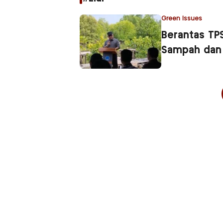
Green Issues
Berantas TP
Sampah dan