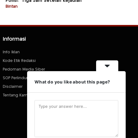
Polisi: “Tiga Jam Setelah Kejadian”
Bintan
Informasi
Info Iklan
Kode Etik Redaksi
Pedoman Media Siber
SOP Perlindungan Wartawan
What do you like about this page?
Disclaimer
Tentang Kami