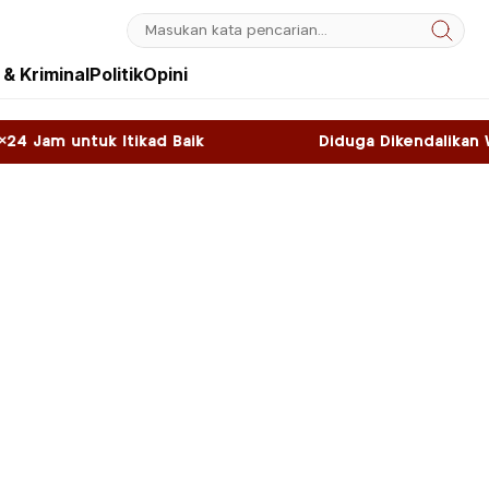
& Kriminal
Politik
Opini
d Baik
Diduga Dikendalikan WNA, Sky Game di 