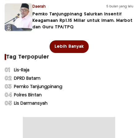
Daerah
5 bulan yang lalu
Pemko Tanjungpinang Salurkan Insentif
Keagamaan Rp1,15 Miliar untuk Imam, Marbot
dan Guru TPA/TPQ
Lebih Banyak
Tag Terpopuler
01
Lis-Raja
02
DPRD Batam
03
Pemko Tanjungpinang
04
Polres Bintan
05
Lis Darmansyah