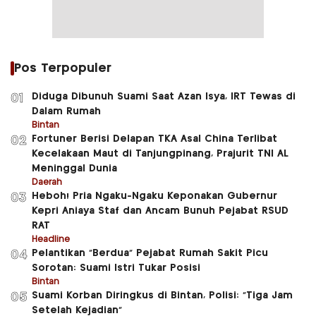
Pos Terpopuler
Diduga Dibunuh Suami Saat Azan Isya, IRT Tewas di
01
Dalam Rumah
Bintan
Fortuner Berisi Delapan TKA Asal China Terlibat
02
Kecelakaan Maut di Tanjungpinang, Prajurit TNI AL
Meninggal Dunia
Daerah
Heboh! Pria Ngaku-Ngaku Keponakan Gubernur
03
Kepri Aniaya Staf dan Ancam Bunuh Pejabat RSUD
RAT
Headline
Pelantikan “Berdua” Pejabat Rumah Sakit Picu
04
Sorotan: Suami Istri Tukar Posisi
Bintan
Suami Korban Diringkus di Bintan, Polisi: “Tiga Jam
05
Setelah Kejadian”