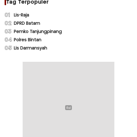
Tag Terpopuler
01
Lis-Raja
02
DPRD Batam
03
Pemko Tanjungpinang
04
Polres Bintan
05
Lis Darmansyah