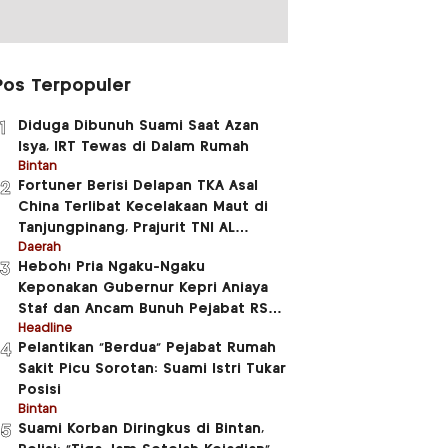
Pos Terpopuler
Diduga Dibunuh Suami Saat Azan
1
Isya, IRT Tewas di Dalam Rumah
Bintan
Fortuner Berisi Delapan TKA Asal
2
China Terlibat Kecelakaan Maut di
Tanjungpinang, Prajurit TNI AL
Meninggal Dunia
Daerah
Heboh! Pria Ngaku-Ngaku
3
Keponakan Gubernur Kepri Aniaya
Staf dan Ancam Bunuh Pejabat RSUD
RAT
Headline
Pelantikan “Berdua” Pejabat Rumah
4
Sakit Picu Sorotan: Suami Istri Tukar
Posisi
Bintan
Suami Korban Diringkus di Bintan,
5