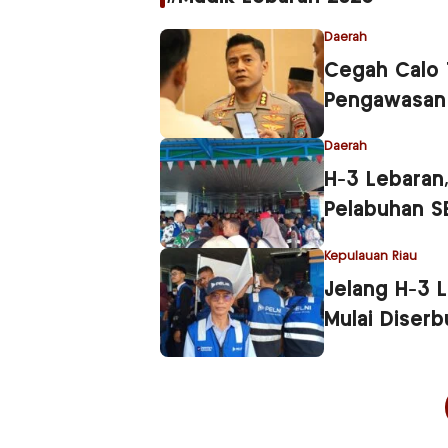
Daerah
Cegah Calo T
Pengawasan
Daerah
H-3 Lebaran,
Pelabuhan S
Kepulauan Riau
Jelang H-3 
Mulai Diser