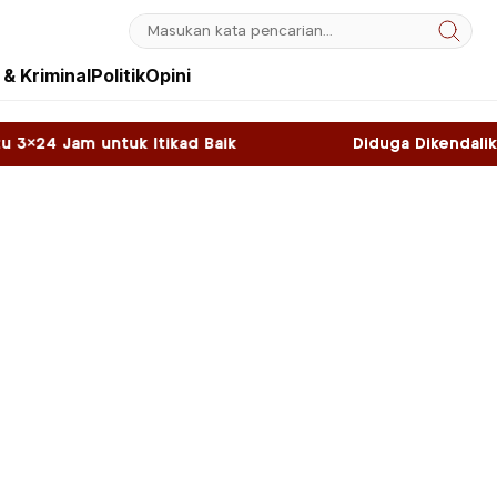
& Kriminal
Politik
Opini
ikad Baik
Diduga Dikendalikan WNA, Sky Game 