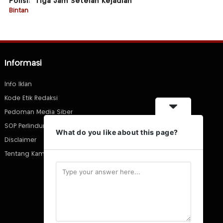
Polisi: “Tiga Jam Setelah Kejadian”
Bintan
Informasi
Info Iklan
Kode Etik Redaksi
Pedoman Media Siber
SOP Perlindungan Wartawan
What do you like about this page?
Disclaimer
Tentang Kami