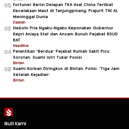
Fortuner Berisi Delapan TKA Asal China Terlibat
02
Kecelakaan Maut di Tanjungpinang, Prajurit TNI AL
Meninggal Dunia
Daerah
Heboh! Pria Ngaku-Ngaku Keponakan Gubernur
03
Kepri Aniaya Staf dan Ancam Bunuh Pejabat RSUD
RAT
Headline
Pelantikan “Berdua” Pejabat Rumah Sakit Picu
04
Sorotan: Suami Istri Tukar Posisi
Bintan
Suami Korban Diringkus di Bintan, Polisi: “Tiga Jam
05
Setelah Kejadian”
Bintan
Ikuti Kami