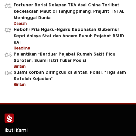
Fortuner Berisi Delapan TKA Asal China Terlibat
02
Kecelakaan Maut di Tanjungpinang, Prajurit TNI AL
Meninggal Dunia
Daerah
Heboh! Pria Ngaku-Ngaku Keponakan Gubernur
03
Kepri Aniaya Staf dan Ancam Bunuh Pejabat RSUD
RAT
Headline
Pelantikan “Berdua” Pejabat Rumah Sakit Picu
04
Sorotan: Suami Istri Tukar Posisi
Bintan
Suami Korban Diringkus di Bintan, Polisi: “Tiga Jam
05
Setelah Kejadian”
Bintan
Ikuti Kami