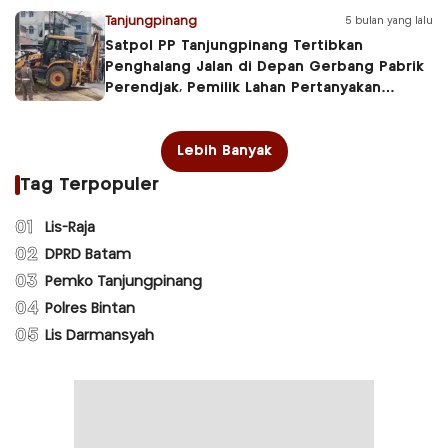
Tanjungpinang
5 bulan yang lalu
Satpol PP Tanjungpinang Tertibkan
Penghalang Jalan di Depan Gerbang Pabrik
Perendjak, Pemilik Lahan Pertanyakan
Kewenangan
Lebih Banyak
Tag Terpopuler
01
Lis-Raja
02
DPRD Batam
03
Pemko Tanjungpinang
04
Polres Bintan
05
Lis Darmansyah