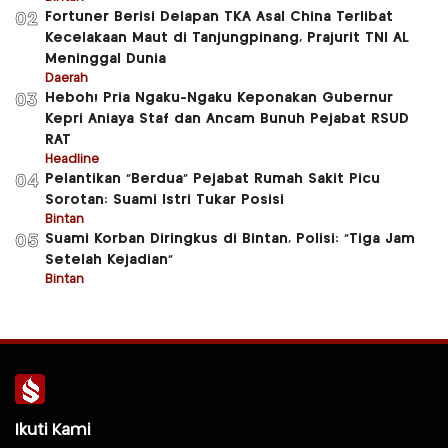
Fortuner Berisi Delapan TKA Asal China Terlibat
02
Kecelakaan Maut di Tanjungpinang, Prajurit TNI AL
Meninggal Dunia
Daerah
Heboh! Pria Ngaku-Ngaku Keponakan Gubernur
03
Kepri Aniaya Staf dan Ancam Bunuh Pejabat RSUD
RAT
Headline
Pelantikan “Berdua” Pejabat Rumah Sakit Picu
04
Sorotan: Suami Istri Tukar Posisi
Bintan
Suami Korban Diringkus di Bintan, Polisi: “Tiga Jam
05
Setelah Kejadian”
Bintan
Ikuti Kami