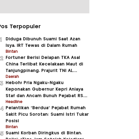
Pos Terpopuler
Diduga Dibunuh Suami Saat Azan
1
Isya, IRT Tewas di Dalam Rumah
Bintan
Fortuner Berisi Delapan TKA Asal
2
China Terlibat Kecelakaan Maut di
Tanjungpinang, Prajurit TNI AL
Meninggal Dunia
Daerah
Heboh! Pria Ngaku-Ngaku
3
Keponakan Gubernur Kepri Aniaya
Staf dan Ancam Bunuh Pejabat RSUD
RAT
Headline
Pelantikan “Berdua” Pejabat Rumah
4
Sakit Picu Sorotan: Suami Istri Tukar
Posisi
Bintan
Suami Korban Diringkus di Bintan,
5