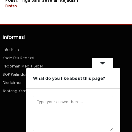
Polisi: “Tiga Jam Setelah Kejadian”
Bintan
Informasi
Info Iklan
Kode Etik Redaksi
Pedoman Media Siber
SOP Perlindungan Wartawan
What do you like about this page?
Disclaimer
Tentang Kami