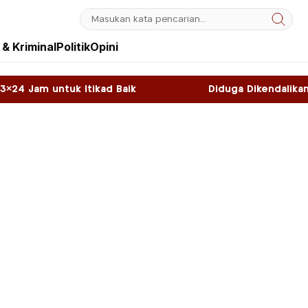
& Kriminal
Politik
Opini
ad Baik
Diduga Dikendalikan WNA, Sky Game di