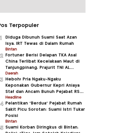
Pos Terpopuler
Diduga Dibunuh Suami Saat Azan
1
Isya, IRT Tewas di Dalam Rumah
Bintan
Fortuner Berisi Delapan TKA Asal
2
China Terlibat Kecelakaan Maut di
Tanjungpinang, Prajurit TNI AL
Meninggal Dunia
Daerah
Heboh! Pria Ngaku-Ngaku
3
Keponakan Gubernur Kepri Aniaya
Staf dan Ancam Bunuh Pejabat RSUD
RAT
Headline
Pelantikan “Berdua” Pejabat Rumah
4
Sakit Picu Sorotan: Suami Istri Tukar
Posisi
Bintan
Suami Korban Diringkus di Bintan,
5