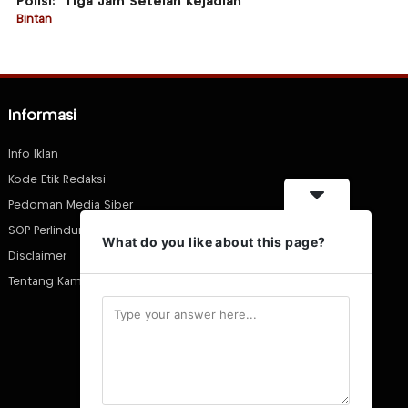
Polisi: “Tiga Jam Setelah Kejadian”
Bintan
Informasi
Info Iklan
Kode Etik Redaksi
Pedoman Media Siber
SOP Perlindungan Wartawan
What do you like about this page?
Disclaimer
Tentang Kami