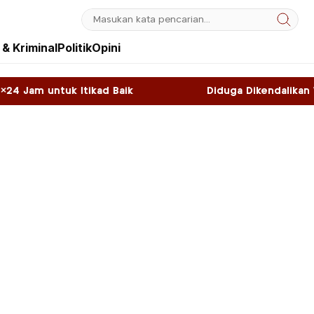
& Kriminal
Politik
Opini
d Baik
Diduga Dikendalikan WNA, Sky Game di 