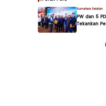
Sumatera Selatan
PW dan 5 PD 
Tekankan Pe