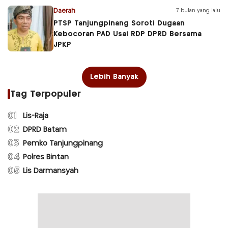
Daerah
7 bulan yang lalu
PTSP Tanjungpinang Soroti Dugaan
Kebocoran PAD Usai RDP DPRD Bersama
JPKP
Lebih Banyak
Tag Terpopuler
01
Lis-Raja
02
DPRD Batam
03
Pemko Tanjungpinang
04
Polres Bintan
05
Lis Darmansyah