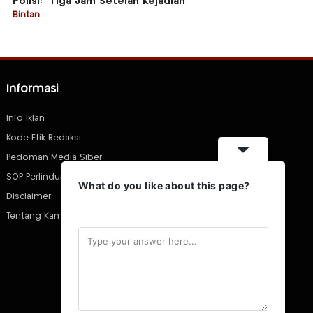
Polisi: “Tiga Jam Setelah Kejadian”
Bintan
Informasi
Info Iklan
Kode Etik Redaksi
Pedoman Media Siber
SOP Perlindungan Wartawan
What do you like about this page?
Disclaimer
Tentang Kami