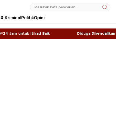
& Kriminal
Politik
Opini
d Baik
Diduga Dikendalikan WNA, Sky Game di 