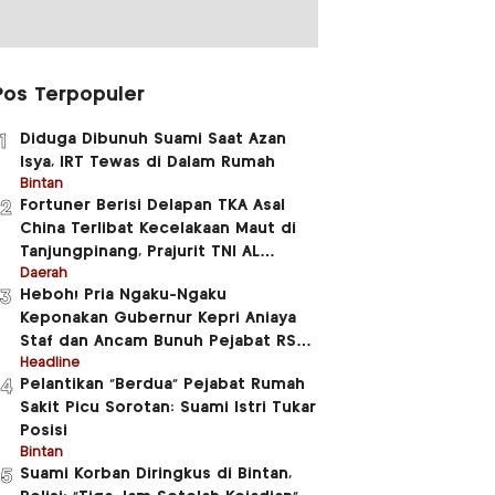
Pos Terpopuler
Diduga Dibunuh Suami Saat Azan
1
Isya, IRT Tewas di Dalam Rumah
Bintan
Fortuner Berisi Delapan TKA Asal
2
China Terlibat Kecelakaan Maut di
Tanjungpinang, Prajurit TNI AL
Meninggal Dunia
Daerah
Heboh! Pria Ngaku-Ngaku
3
Keponakan Gubernur Kepri Aniaya
Staf dan Ancam Bunuh Pejabat RSUD
RAT
Headline
Pelantikan “Berdua” Pejabat Rumah
4
Sakit Picu Sorotan: Suami Istri Tukar
Posisi
Bintan
Suami Korban Diringkus di Bintan,
5