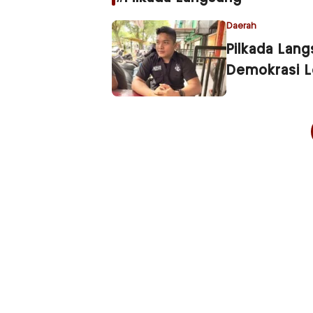
Daerah
Pilkada Lan
Demokrasi L