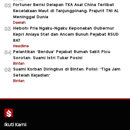
Fortuner Berisi Delapan TKA Asal China Terlibat
02
Kecelakaan Maut di Tanjungpinang, Prajurit TNI AL
Meninggal Dunia
Daerah
Heboh! Pria Ngaku-Ngaku Keponakan Gubernur
03
Kepri Aniaya Staf dan Ancam Bunuh Pejabat RSUD
RAT
Headline
Pelantikan “Berdua” Pejabat Rumah Sakit Picu
04
Sorotan: Suami Istri Tukar Posisi
Bintan
Suami Korban Diringkus di Bintan, Polisi: “Tiga Jam
05
Setelah Kejadian”
Bintan
Ikuti Kami