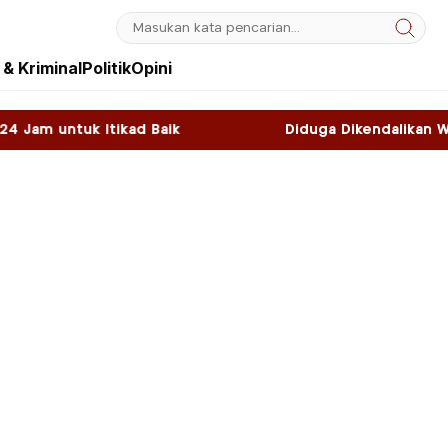
& Kriminal
Politik
Opini
Baik
Diduga Dikendalikan WNA, Sky Game di Ka