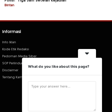
Polisi: “Tiga Jam Setelah Kejadian”
Bintan
Informasi
Info Iklan
Kode Etik Redaksi
Pedoman Media Siber
SOP Perlindungan Wartawan
What do you like about this page?
Disclaimer
Tentang Kami