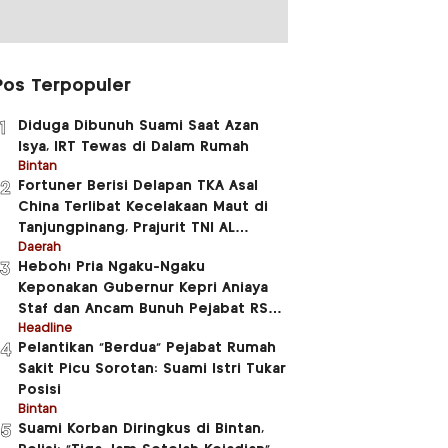
Pos Terpopuler
Diduga Dibunuh Suami Saat Azan
1
Isya, IRT Tewas di Dalam Rumah
Bintan
Fortuner Berisi Delapan TKA Asal
2
China Terlibat Kecelakaan Maut di
Tanjungpinang, Prajurit TNI AL
Meninggal Dunia
Daerah
Heboh! Pria Ngaku-Ngaku
3
Keponakan Gubernur Kepri Aniaya
Staf dan Ancam Bunuh Pejabat RSUD
RAT
Headline
Pelantikan “Berdua” Pejabat Rumah
4
Sakit Picu Sorotan: Suami Istri Tukar
Posisi
Bintan
Suami Korban Diringkus di Bintan,
5