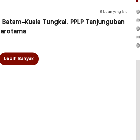
0
5 bulan yang lalu
0
s Batam–Kuala Tungkal, PPLP Tanjunguban
0
Sarotama
0
0
Lebih Banyak