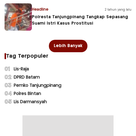
Headline
2 tahun yang lalu
Polresta Tanjungpinang Tangkap Sepasang
Suami Istri Kasus Prostitusi
Lebih Banyak
Tag Terpopuler
01
Lis-Raja
02
DPRD Batam
03
Pemko Tanjungpinang
04
Polres Bintan
05
Lis Darmansyah