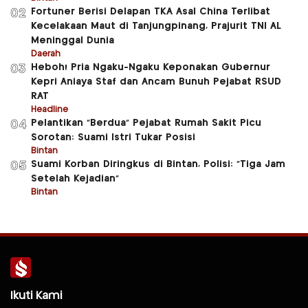
Fortuner Berisi Delapan TKA Asal China Terlibat
02
Kecelakaan Maut di Tanjungpinang, Prajurit TNI AL
Meninggal Dunia
Daerah
Heboh! Pria Ngaku-Ngaku Keponakan Gubernur
03
Kepri Aniaya Staf dan Ancam Bunuh Pejabat RSUD
RAT
Headline
Pelantikan “Berdua” Pejabat Rumah Sakit Picu
04
Sorotan: Suami Istri Tukar Posisi
Bintan
Suami Korban Diringkus di Bintan, Polisi: “Tiga Jam
05
Setelah Kejadian”
Bintan
Ikuti Kami