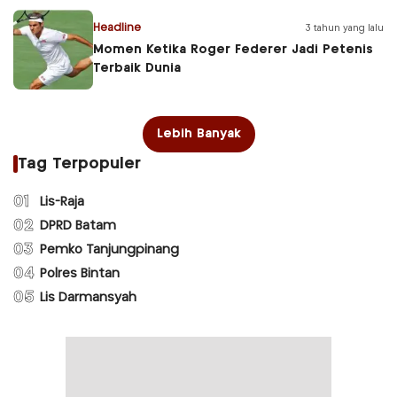
Headline
3 tahun yang lalu
Momen Ketika Roger Federer Jadi Petenis
Terbaik Dunia
Lebih Banyak
Tag Terpopuler
01
Lis-Raja
02
DPRD Batam
03
Pemko Tanjungpinang
04
Polres Bintan
05
Lis Darmansyah