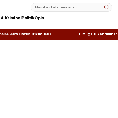
& Kriminal
Politik
Opini
ad Baik
Diduga Dikendalikan WNA, Sky Game di