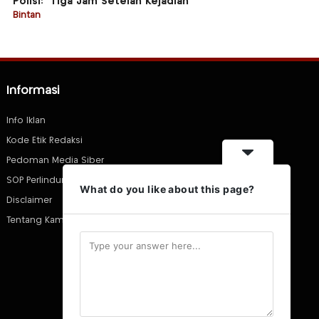
Polisi: “Tiga Jam Setelah Kejadian”
Bintan
Informasi
Info Iklan
Kode Etik Redaksi
Pedoman Media Siber
SOP Perlindungan Wartawan
What do you like about this page?
Disclaimer
Tentang Kami