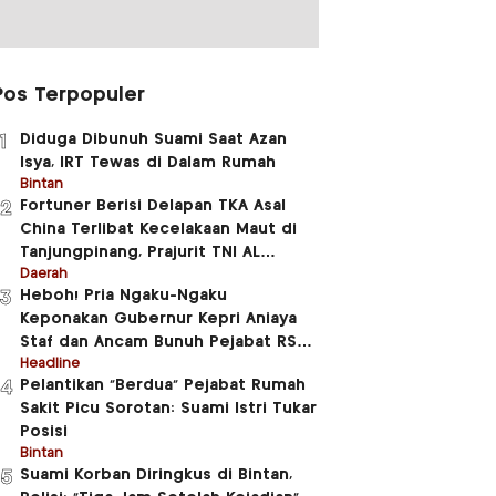
Pos Terpopuler
Diduga Dibunuh Suami Saat Azan
1
Isya, IRT Tewas di Dalam Rumah
Bintan
Fortuner Berisi Delapan TKA Asal
2
China Terlibat Kecelakaan Maut di
Tanjungpinang, Prajurit TNI AL
Meninggal Dunia
Daerah
Heboh! Pria Ngaku-Ngaku
3
Keponakan Gubernur Kepri Aniaya
Staf dan Ancam Bunuh Pejabat RSUD
RAT
Headline
Pelantikan “Berdua” Pejabat Rumah
4
Sakit Picu Sorotan: Suami Istri Tukar
Posisi
Bintan
Suami Korban Diringkus di Bintan,
5