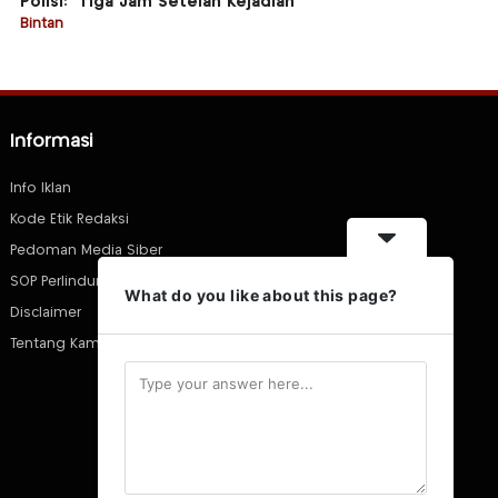
Polisi: “Tiga Jam Setelah Kejadian”
Bintan
Informasi
Info Iklan
Kode Etik Redaksi
Pedoman Media Siber
SOP Perlindungan Wartawan
What do you like about this page?
Disclaimer
Tentang Kami