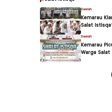
Daerah
Kemarau Kia
Salat Istisqa
Daerah
Kemarau Picu
Warga Salat 