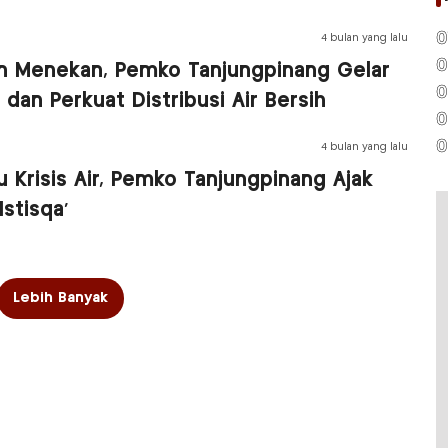
0
4 bulan yang lalu
0
n Menekan, Pemko Tanjungpinang Gelar
0
’ dan Perkuat Distribusi Air Bersih
0
0
4 bulan yang lalu
 Krisis Air, Pemko Tanjungpinang Ajak
Istisqa’
Lebih Banyak