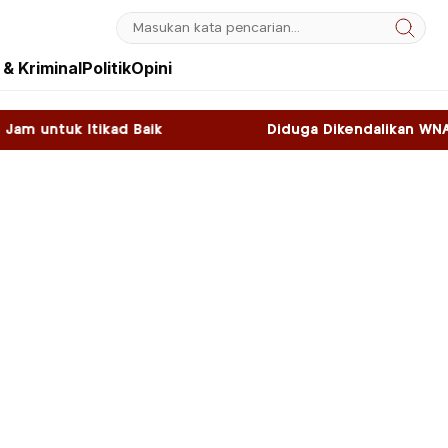
& Kriminal
Politik
Opini
k
Diduga Dikendalikan WNA, Sky Game di Kawas