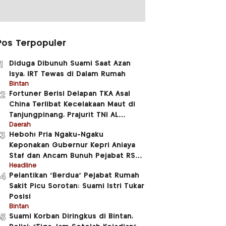
Pos Terpopuler
Diduga Dibunuh Suami Saat Azan
1
Isya, IRT Tewas di Dalam Rumah
Bintan
Fortuner Berisi Delapan TKA Asal
2
China Terlibat Kecelakaan Maut di
Tanjungpinang, Prajurit TNI AL
Meninggal Dunia
Daerah
Heboh! Pria Ngaku-Ngaku
3
Keponakan Gubernur Kepri Aniaya
Staf dan Ancam Bunuh Pejabat RSUD
RAT
Headline
Pelantikan “Berdua” Pejabat Rumah
4
Sakit Picu Sorotan: Suami Istri Tukar
Posisi
Bintan
Suami Korban Diringkus di Bintan,
5