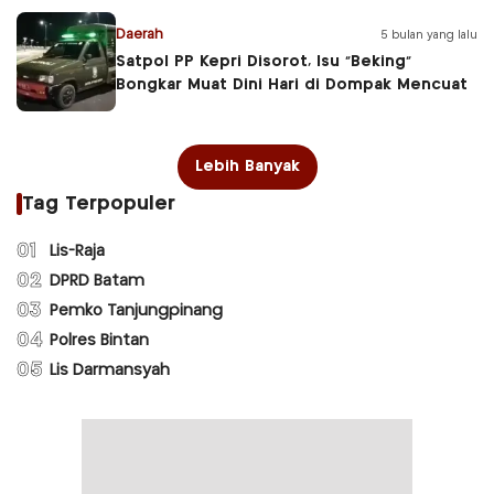
Daerah
5 bulan yang lalu
Satpol PP Kepri Disorot, Isu “Beking”
Bongkar Muat Dini Hari di Dompak Mencuat
Lebih Banyak
Tag Terpopuler
01
Lis-Raja
02
DPRD Batam
03
Pemko Tanjungpinang
04
Polres Bintan
05
Lis Darmansyah