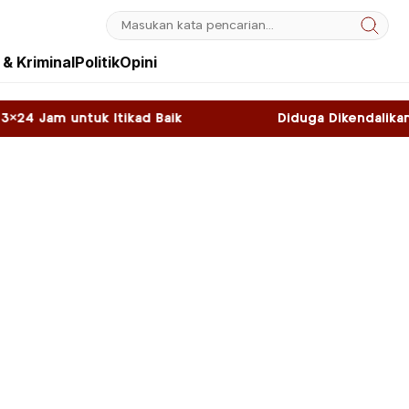
& Kriminal
Politik
Opini
ad Baik
Diduga Dikendalikan WNA, Sky Game di