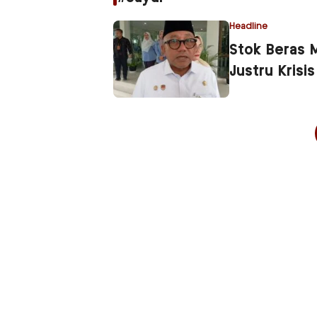
Headline
Stok Beras 
Justru Krisis