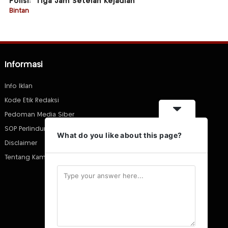
Polisi: “Tiga Jam Setelah Kejadian”
Bintan
Informasi
Info Iklan
Kode Etik Redaksi
Pedoman Media Siber
SOP Perlindungan Wartawan
What do you like about this page?
Disclaimer
Tentang Kami