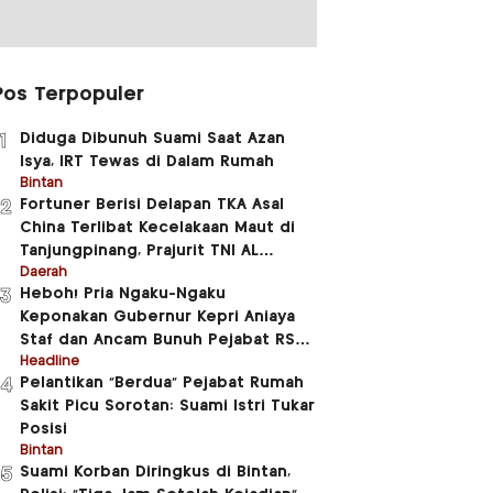
Pos Terpopuler
Diduga Dibunuh Suami Saat Azan
1
Isya, IRT Tewas di Dalam Rumah
Bintan
Fortuner Berisi Delapan TKA Asal
2
China Terlibat Kecelakaan Maut di
Tanjungpinang, Prajurit TNI AL
Meninggal Dunia
Daerah
Heboh! Pria Ngaku-Ngaku
3
Keponakan Gubernur Kepri Aniaya
Staf dan Ancam Bunuh Pejabat RSUD
RAT
Headline
Pelantikan “Berdua” Pejabat Rumah
4
Sakit Picu Sorotan: Suami Istri Tukar
Posisi
Bintan
Suami Korban Diringkus di Bintan,
5