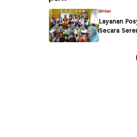
Bintan
Layanan Pos
Secara Sere