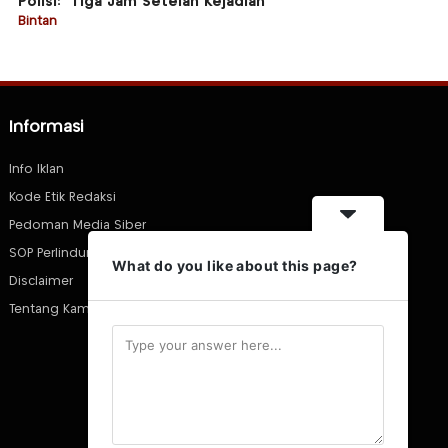
Polisi: “Tiga Jam Setelah Kejadian”
Bintan
Informasi
Info Iklan
Kode Etik Redaksi
Pedoman Media Siber
SOP Perlindungan Wartawan
What do you like about this page?
Disclaimer
Tentang Kami