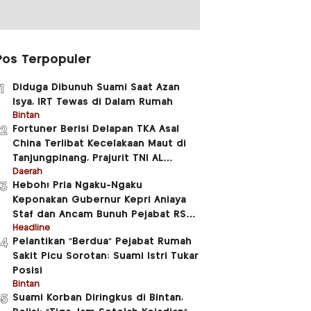
Pos Terpopuler
Diduga Dibunuh Suami Saat Azan
1
Isya, IRT Tewas di Dalam Rumah
Bintan
Fortuner Berisi Delapan TKA Asal
2
China Terlibat Kecelakaan Maut di
Tanjungpinang, Prajurit TNI AL
Meninggal Dunia
Daerah
Heboh! Pria Ngaku-Ngaku
3
Keponakan Gubernur Kepri Aniaya
Staf dan Ancam Bunuh Pejabat RSUD
RAT
Headline
Pelantikan “Berdua” Pejabat Rumah
4
Sakit Picu Sorotan: Suami Istri Tukar
Posisi
Bintan
Suami Korban Diringkus di Bintan,
5