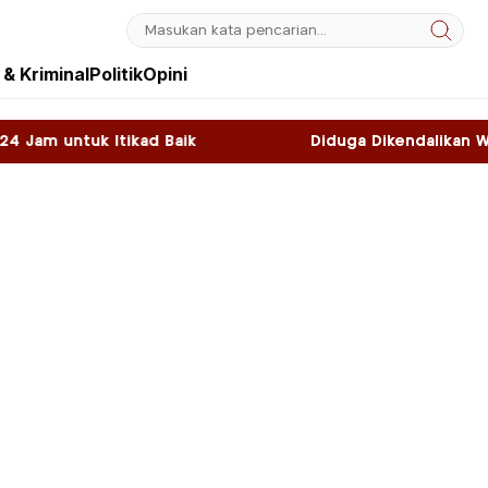
& Kriminal
Politik
Opini
Baik
Diduga Dikendalikan WNA, Sky Game di Ka