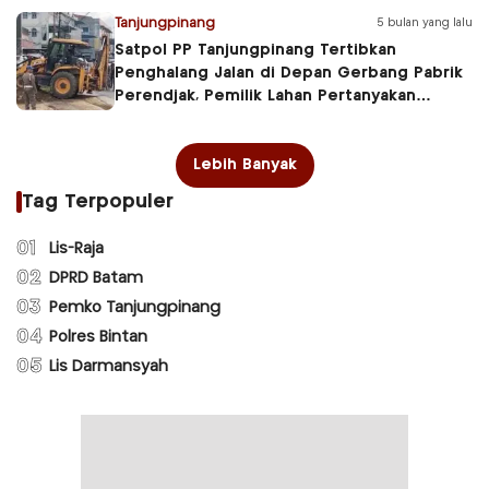
Tanjungpinang
5 bulan yang lalu
Satpol PP Tanjungpinang Tertibkan
Penghalang Jalan di Depan Gerbang Pabrik
Perendjak, Pemilik Lahan Pertanyakan
Kewenangan
Lebih Banyak
Tag Terpopuler
01
Lis-Raja
02
DPRD Batam
03
Pemko Tanjungpinang
04
Polres Bintan
05
Lis Darmansyah