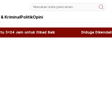
& Kriminal
Politik
Opini
Itikad Baik
Diduga Dikendalikan WNA, Sky Game