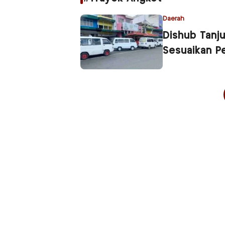
Daerah
Dishub Tanj
Sesuaikan P