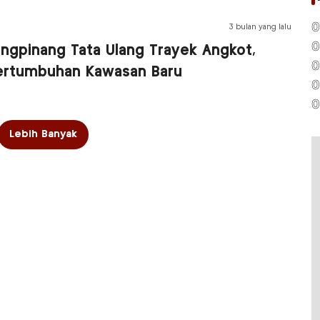
0
3 bulan yang lalu
0
ungpinang Tata Ulang Trayek Angkot,
0
ertumbuhan Kawasan Baru
0
0
Lebih Banyak