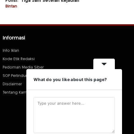
Polisi: “Tiga Jam Setelah Kejadian”
Bintan
Informasi
Info Iklan
Kode Etik Redaksi
Pedoman Media Siber
SOP Perlindungan Wartawan
What do you like about this page?
Disclaimer
Tentang Kami