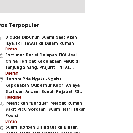
Pos Terpopuler
Diduga Dibunuh Suami Saat Azan
1
Isya, IRT Tewas di Dalam Rumah
Bintan
Fortuner Berisi Delapan TKA Asal
2
China Terlibat Kecelakaan Maut di
Tanjungpinang, Prajurit TNI AL
Meninggal Dunia
Daerah
Heboh! Pria Ngaku-Ngaku
3
Keponakan Gubernur Kepri Aniaya
Staf dan Ancam Bunuh Pejabat RSUD
RAT
Headline
Pelantikan “Berdua” Pejabat Rumah
4
Sakit Picu Sorotan: Suami Istri Tukar
Posisi
Bintan
Suami Korban Diringkus di Bintan,
5