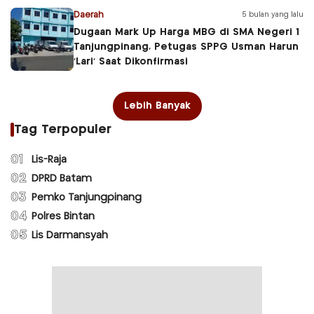
Daerah
5 bulan yang lalu
Dugaan Mark Up Harga MBG di SMA Negeri 1
Tanjungpinang, Petugas SPPG Usman Harun
‘Lari’ Saat Dikonfirmasi
Lebih Banyak
Tag Terpopuler
01
Lis-Raja
02
DPRD Batam
03
Pemko Tanjungpinang
04
Polres Bintan
05
Lis Darmansyah