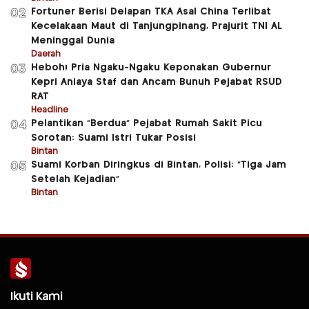
Fortuner Berisi Delapan TKA Asal China Terlibat
02
Kecelakaan Maut di Tanjungpinang, Prajurit TNI AL
Meninggal Dunia
Daerah
Heboh! Pria Ngaku-Ngaku Keponakan Gubernur
03
Kepri Aniaya Staf dan Ancam Bunuh Pejabat RSUD
RAT
Headline
Pelantikan “Berdua” Pejabat Rumah Sakit Picu
04
Sorotan: Suami Istri Tukar Posisi
Bintan
Suami Korban Diringkus di Bintan, Polisi: “Tiga Jam
05
Setelah Kejadian”
Bintan
Ikuti Kami