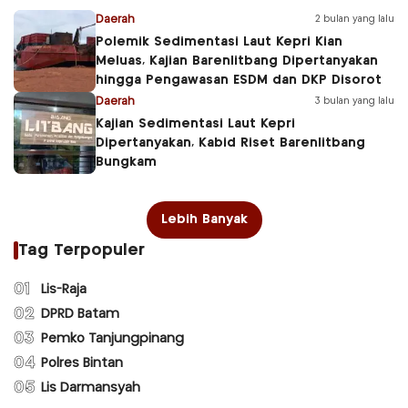
Daerah
2 bulan yang lalu
Polemik Sedimentasi Laut Kepri Kian
Meluas, Kajian Barenlitbang Dipertanyakan
hingga Pengawasan ESDM dan DKP Disorot
Daerah
3 bulan yang lalu
Kajian Sedimentasi Laut Kepri
Dipertanyakan, Kabid Riset Barenlitbang
Bungkam
Lebih Banyak
Tag Terpopuler
01
Lis-Raja
02
DPRD Batam
03
Pemko Tanjungpinang
04
Polres Bintan
05
Lis Darmansyah