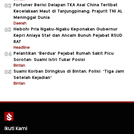
Fortuner Berisi Delapan TKA Asal China Terlibat
02
Kecelakaan Maut di Tanjungpinang, Prajurit TNI AL
Meninggal Dunia
Daerah
Heboh! Pria Ngaku-Ngaku Keponakan Gubernur
03
Kepri Aniaya Staf dan Ancam Bunuh Pejabat RSUD
RAT
Headline
Pelantikan “Berdua” Pejabat Rumah Sakit Picu
04
Sorotan: Suami Istri Tukar Posisi
Bintan
Suami Korban Diringkus di Bintan, Polisi: “Tiga Jam
05
Setelah Kejadian”
Bintan
Ikuti Kami