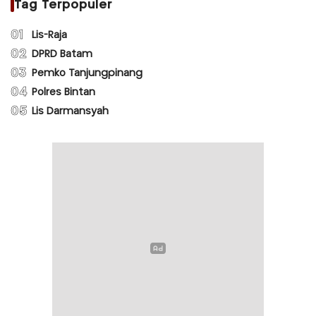
Tag Terpopuler
01
Lis-Raja
02
DPRD Batam
03
Pemko Tanjungpinang
04
Polres Bintan
05
Lis Darmansyah