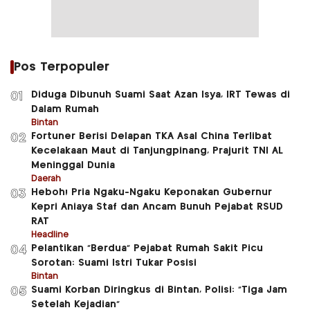
Pos Terpopuler
Diduga Dibunuh Suami Saat Azan Isya, IRT Tewas di
01
Dalam Rumah
Bintan
Fortuner Berisi Delapan TKA Asal China Terlibat
02
Kecelakaan Maut di Tanjungpinang, Prajurit TNI AL
Meninggal Dunia
Daerah
Heboh! Pria Ngaku-Ngaku Keponakan Gubernur
03
Kepri Aniaya Staf dan Ancam Bunuh Pejabat RSUD
RAT
Headline
Pelantikan “Berdua” Pejabat Rumah Sakit Picu
04
Sorotan: Suami Istri Tukar Posisi
Bintan
Suami Korban Diringkus di Bintan, Polisi: “Tiga Jam
05
Setelah Kejadian”