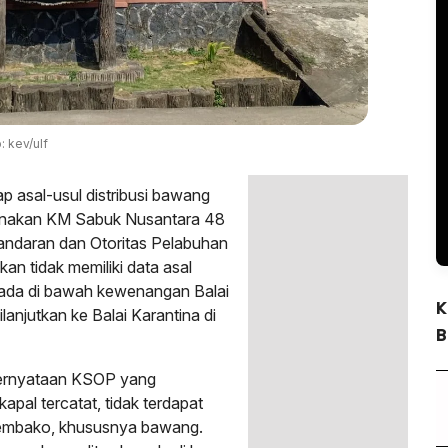
: kev/ulf
 asal-usul distribusi bawang
gunakan KM Sabuk Nusantara 48
bandaran dan Otoritas Pelabuhan
n tidak memiliki data asal
da di bawah kewenangan Balai
K
lanjutkan ke Balai Karantina di
B
pernyataan KSOP yang
al tercatat, tidak terdapat
sembako, khususnya bawang.