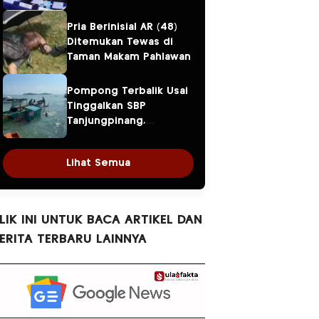
Kilogram Sabu dan
Upah Rp50 Juta Gagal
Pria Berinisial AR (48)
Cair
Ditemukan Tewas di
Taman Makam Pahlawan
Pompong Terbalik Usai
Tinggalkan SBP
Tanjungpinang,
Satpolairud dan KPLP
Evakuasi Tujuh
Lihat Semua
Penumpang
LIK INI UNTUK BACA ARTIKEL DAN
ERITA TERBARU LAINNYA