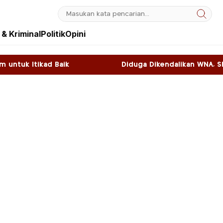
& Kriminal
Politik
Opini
Diduga Dikendalikan WNA, Sky Game di Kawasan SN