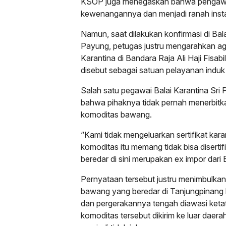
KSOP juga menegaskan bahwa pengawas
kewenangannya dan menjadi ranah insta
Namun, saat dilakukan konfirmasi di Bal
Payung, petugas justru mengarahkan agar
Karantina di Bandara Raja Ali Haji Fisab
disebut sebagai satuan pelayanan induk
Salah satu pegawai Balai Karantina Sri 
bahwa pihaknya tidak pernah menerbitkan
komoditas bawang.
“Kami tidak mengeluarkan sertifikat kar
komoditas itu memang tidak bisa diserti
beredar di sini merupakan ex impor dari
Pernyataan tersebut justru menimbulkan 
bawang yang beredar di Tanjungpinang b
dan pergerakannya tengah diawasi ket
komoditas tersebut dikirim ke luar daer