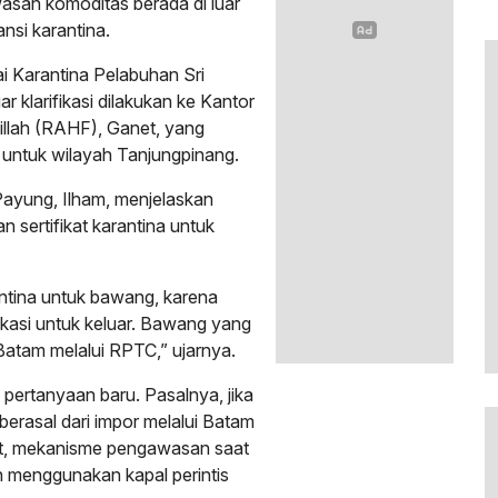
an komoditas berada di luar
nsi karantina.
ai Karantina Pelabuhan Sri
 klarifikasi dilakukan ke Kantor
ilillah (RAHF), Ganet, yang
 untuk wilayah Tanjungpinang.
Payung, Ilham, menjelaskan
 sertifikat karantina untuk
antina untuk bawang, karena
fikasi untuk keluar. Bawang yang
 Batam melalui RPTC,” ujarnya.
pertanyaan baru. Pasalnya, jika
erasal dari impor melalui Batam
at, mekanisme pengawasan saat
ah menggunakan kapal perintis