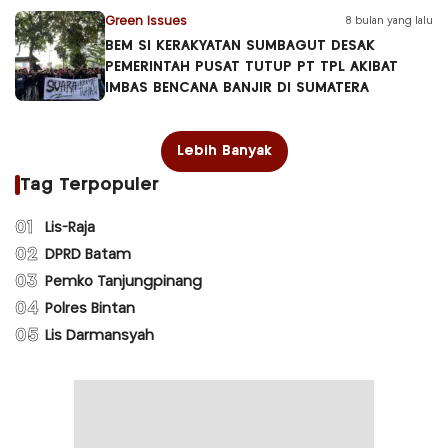
Green Issues
8 bulan yang lalu
BEM SI KERAKYATAN SUMBAGUT DESAK
PEMERINTAH PUSAT TUTUP PT TPL AKIBAT
IMBAS BENCANA BANJIR DI SUMATERA
Lebih Banyak
Tag Terpopuler
01
Lis-Raja
02
DPRD Batam
03
Pemko Tanjungpinang
04
Polres Bintan
05
Lis Darmansyah