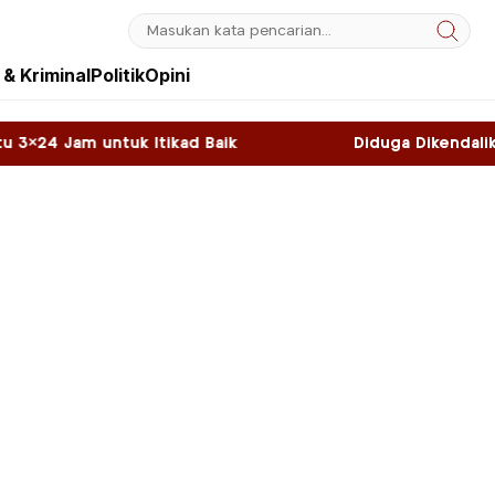
& Kriminal
Politik
Opini
tikad Baik
Diduga Dikendalikan WNA, Sky Game