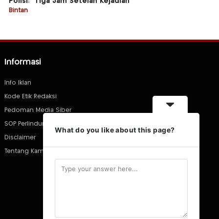
Polisi: “Tiga Jam Setelah Kejadian”
Bintan
Informasi
Info Iklan
Kode Etik Redaksi
Pedoman Media Siber
SOP Perlindungan Wartawan
What do you like about this page?
Disclaimer
Tentang Kami