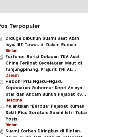
Pos Terpopuler
Diduga Dibunuh Suami Saat Azan
1
Isya, IRT Tewas di Dalam Rumah
Bintan
Fortuner Berisi Delapan TKA Asal
2
China Terlibat Kecelakaan Maut di
Tanjungpinang, Prajurit TNI AL
Meninggal Dunia
Daerah
Heboh! Pria Ngaku-Ngaku
3
Keponakan Gubernur Kepri Aniaya
Staf dan Ancam Bunuh Pejabat RSUD
RAT
Headline
Pelantikan “Berdua” Pejabat Rumah
4
Sakit Picu Sorotan: Suami Istri Tukar
Posisi
Bintan
Suami Korban Diringkus di Bintan,
5