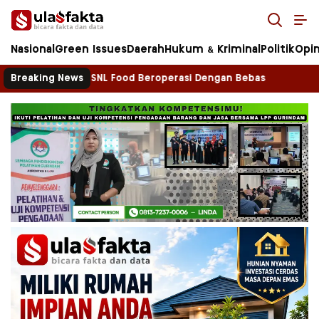
Ulasfakta.co
Bicara Fakta Terkini dan Terpercaya!
Nasional
Green Issues
Daerah
Hukum & Kriminal
Politik
Opin
me di Kawasan SNL Food Beroperasi Dengan Bebas
Breaking News
La