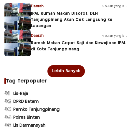
Daerah
3 bulan yang lalu
IPAL Rumah Makan Disorot, DLH
Tanjungpinang Akan Cek Langsung ke
Lapangan
Daerah
4 bulan yang lalu
Rumah Makan Cepat Saji dan Kewajiban IPAL
di Kota Tanjungpinang
Lebih Banyak
Tag Terpopuler
01
Lis-Raja
02
DPRD Batam
03
Pemko Tanjungpinang
04
Polres Bintan
05
Lis Darmansyah