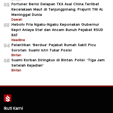
Fortuner Berisi Delapan TKA Asal China Terlibat
02
Kecelakaan Maut di Tanjungpinang, Prajurit TNI AL
Meninggal Dunia
Daerah
Heboh! Pria Ngaku-Ngaku Keponakan Gubernur
03
Kepri Aniaya Staf dan Ancam Bunuh Pejabat RSUD
RAT
Headline
Pelantikan “Berdua” Pejabat Rumah Sakit Picu
04
Sorotan: Suami Istri Tukar Posisi
Bintan
Suami Korban Diringkus di Bintan, Polisi: “Tiga Jam
05
Setelah Kejadian”
Bintan
Ikuti Kami