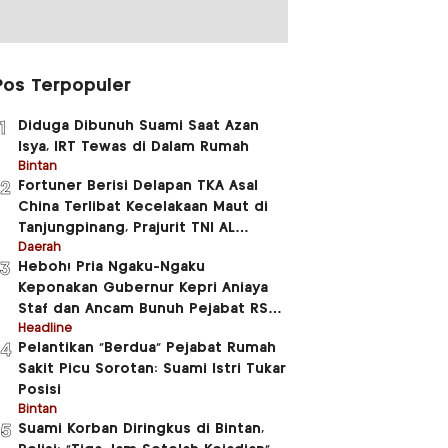
Pos Terpopuler
Diduga Dibunuh Suami Saat Azan
1
Isya, IRT Tewas di Dalam Rumah
Bintan
Fortuner Berisi Delapan TKA Asal
2
China Terlibat Kecelakaan Maut di
Tanjungpinang, Prajurit TNI AL
Meninggal Dunia
Daerah
Heboh! Pria Ngaku-Ngaku
3
Keponakan Gubernur Kepri Aniaya
Staf dan Ancam Bunuh Pejabat RSUD
RAT
Headline
Pelantikan “Berdua” Pejabat Rumah
4
Sakit Picu Sorotan: Suami Istri Tukar
Posisi
Bintan
Suami Korban Diringkus di Bintan,
5