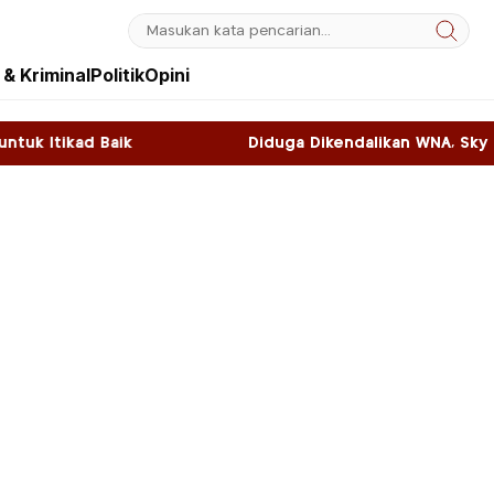
& Kriminal
Politik
Opini
Diduga Dikendalikan WNA, Sky Game di Kawasan 