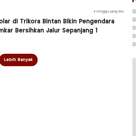
0
4 minggu yang lalu
0
ar di Trikora Bintan Bikin Pengendara
0
mkar Bersihkan Jalur Sepanjang 1
0
0
Lebih Banyak