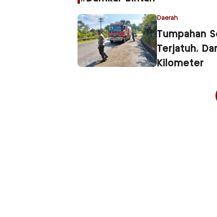
Daerah
Tumpahan Sol
Terjatuh, Da
Kilometer