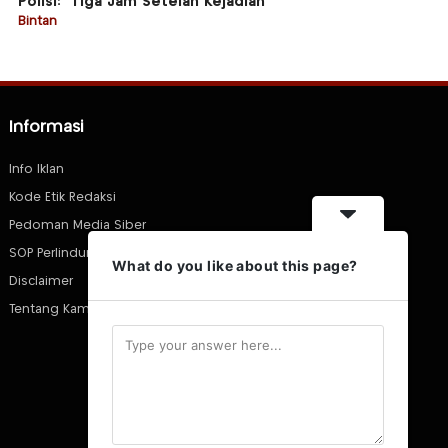
Polisi: “Tiga Jam Setelah Kejadian”
Bintan
Informasi
Info Iklan
Kode Etik Redaksi
Pedoman Media Siber
SOP Perlindungan Wartawan
What do you like about this page?
Disclaimer
Tentang Kami