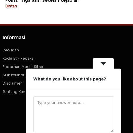
Polisi: “Tiga Jam Setelah Kejadian”
Bintan
Informasi
Info Iklan
Kode Etik Redaksi
Pedoman Media Siber
SOP Perlindungan Wartawan
What do you like about this page?
Disclaimer
Tentang Kami