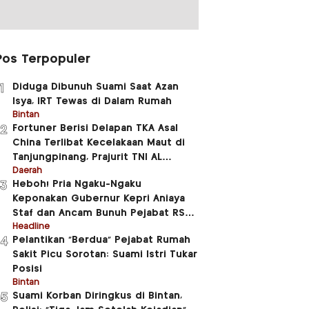
Pos Terpopuler
Diduga Dibunuh Suami Saat Azan
1
Isya, IRT Tewas di Dalam Rumah
Bintan
Fortuner Berisi Delapan TKA Asal
2
China Terlibat Kecelakaan Maut di
Tanjungpinang, Prajurit TNI AL
Meninggal Dunia
Daerah
Heboh! Pria Ngaku-Ngaku
3
Keponakan Gubernur Kepri Aniaya
Staf dan Ancam Bunuh Pejabat RSUD
RAT
Headline
Pelantikan “Berdua” Pejabat Rumah
4
Sakit Picu Sorotan: Suami Istri Tukar
Posisi
Bintan
Suami Korban Diringkus di Bintan,
5