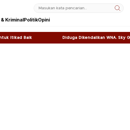
& Kriminal
Politik
Opini
Diduga Dikendalikan WNA, Sky Game di Kawasan SNL 