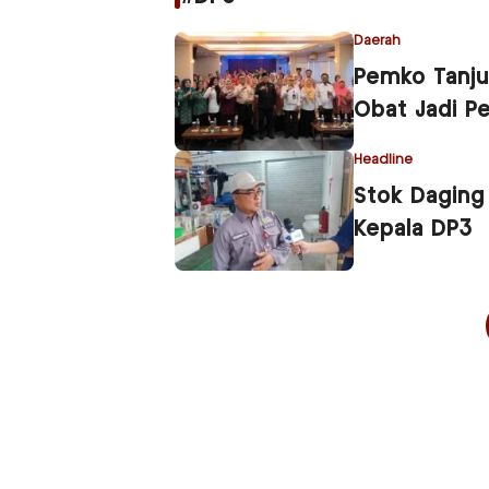
Daerah
Pemko Tanju
Obat Jadi P
Headline
Stok Daging 
Kepala DP3