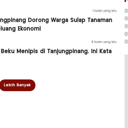
0
1 bulan yang lalu
0
ngpinang Dorong Warga Sulap Tanaman
0
eluang Ekonomi
0
0
8 bulan yang lalu
Beku Menipis di Tanjungpinang, Ini Kata
Lebih Banyak